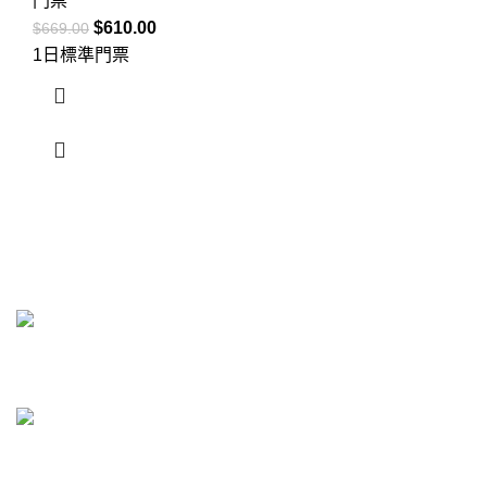
門票
$
610.00
$
669.00
1日標準門票
Travel House HK Limited
聯繫我們
電子郵件：
admin@travelhousehk.com
熱線中心