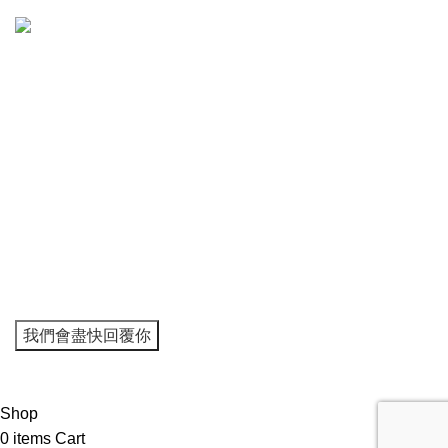
5548 8754
地址：
Room B23, 2/F O2O Mall Manning Industrial Building, 116-
118 How Ming Street, Kwun Tong, Kowloon
Travel House
2024 Copy Right resvised.
Shop
0
items
Cart