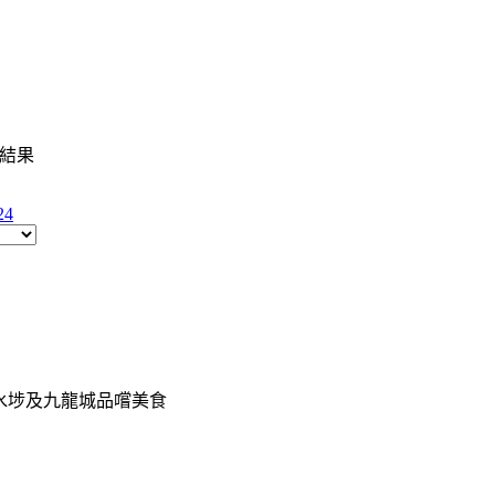
筆結果
24
水埗及九龍城品嚐美食