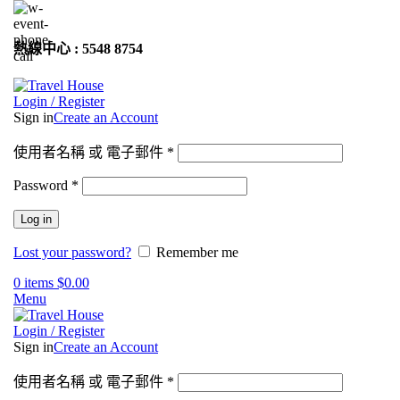
熱線中心 : 5548 8754
Login / Register
Sign in
Create an Account
使用者名稱 或 電子郵件
*
Password
*
Log in
Lost your password?
Remember me
0
items
$
0.00
Menu
Login / Register
Sign in
Create an Account
使用者名稱 或 電子郵件
*