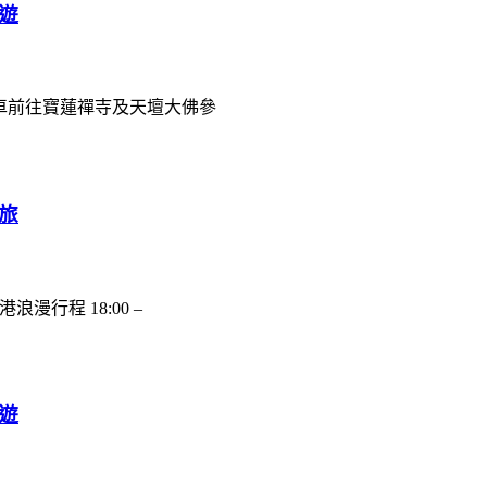
遊
纜車前往寶蓮禪寺及天壇大佛參
旅
漫行程 18:00 –
遊